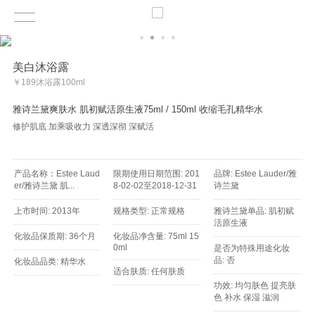
美白沐浴露
￥189沐浴露100ml
雅诗兰黛爽肤水 肌初赋活原生液75ml / 150ml 收缩毛孔精华水
修护肌底 加乘吸收力 深透深彻 深赋活
产品名称：Estee Laud
限期使用日期范围: 201
品牌: Estee Lauder/雅
er/雅诗兰黛 肌...
8-02-02至2018-12-31
诗兰黛
上市时间: 2013年
规格类型: 正常规格
雅诗兰黛单品: 肌初赋
活原生液
化妆品保质期: 36个月
化妆品净含量: 75ml 15
0ml
是否为特殊用途化妆
品: 否
化妆品品类: 精华水
适合肤质: 任何肤质
功效: 均匀肤色 提亮肤
色 补水 保湿 滋润