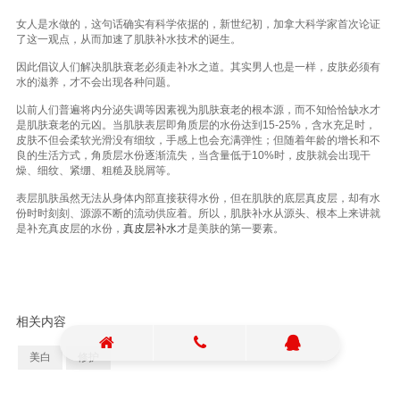
女人是水做的，这句话确实有科学依据的，新世纪初，加拿大科学家首次论证
了这一观点，从而加速了肌肤补水技术的诞生。
因此倡议人们解决肌肤衰老必须走补水之道。其实男人也是一样，皮肤必须有
水的滋养，才不会出现各种问题。
以前人们普遍将内分泌失调等因素视为肌肤衰老的根本源，而不知恰恰缺水才
是肌肤衰老的元凶。当肌肤表层即角质层的水份达到15-25%，含水充足时，
皮肤不但会柔软光滑没有细纹，手感上也会充满弹性；但随着年龄的增长和不
良的生活方式，角质层水份逐渐流失，当含量低于10%时，皮肤就会出现干
燥、细纹、紧绷、粗糙及脱屑等。
表层肌肤虽然无法从身体内部直接获得水份，但在肌肤的底层真皮层，却有水
份时时刻刻、源源不断的流动供应着。所以，肌肤补水从源头、根本上来讲就
是补充真皮层的水份，
真皮层补水
才是美肤的第一要素。
相关内容
美白
修护